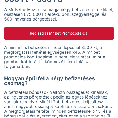
A Mr Bet üdvözlő csomagja négy befizetésre oszlik el,
összesen 875 000 Ft értékű bónuszegyenleggel és
500 ingyenes pörgetéssel.
Regisztrálj Mr Bet Promocode-dal
A minimális befizetés minden lépésnél 3500 Ft, a
megforgatási feltétel egységesen x45. A mr bet
promocios kod fogalma itt sem jelent mást, mint a
gombra kattintást – kódmezőt nem találsz a
folyamatban.
Hogyan épül fel a négy befizetéses
csomag?
A befizetési bónuszok változó összegeket kínálnak,
az ingyenes pörgetések pedig az egyes lépésekhez
vannak rendelve. Minél több befizetést teljesítesz,
annál nagyobb összeget kaphatsz vissza bónuszként.
A megforgatási feltétel minden befizetésnél x45, és a
bónuszból elért nyereményeket ezen a szorzón belül